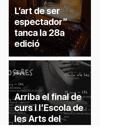
L’art de ser
espectador”
tanca la 28a
edició
May 6
Arriba el final de
curs i l’Escola de
les Arts del
Teatre Clavé, ja