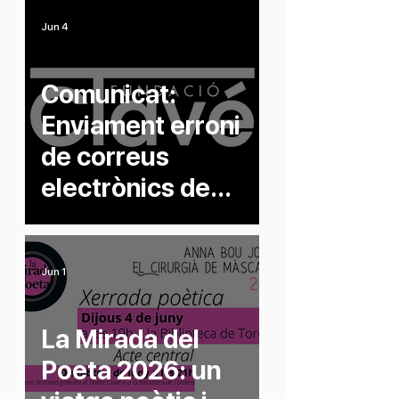
Bou Jorba
Jun 4
Comunicat:
Enviament erroni
de correus
electrònics de
cancel·lació
Jun 1
La Mirada del
Poeta 2026: un