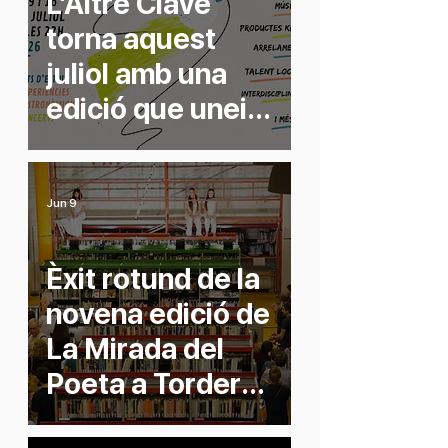
L’Altre Clavé
torna aquest
juliol amb una
edició que uneix
arts escèniques i
gastronomia de
proximitat
Jun 9
Èxit rotund de la
novena edició de
La Mirada del
Poeta a Tordera,
dedicada a Anna