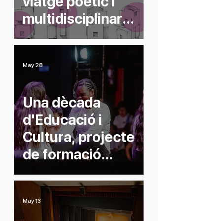
viatge poètic i
multidisciplinari
entorn de l’obra
d’Anna Bou
Jorba
May 28
Una dècada
d'Educació i
Cultura, projecte
de formació
artística en
horari lectiu
May 13