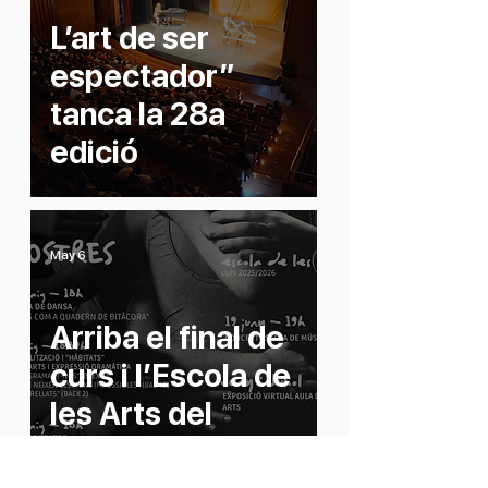
L’art de ser
espectador”
tanca la 28a
edició
May 6
Arriba el final de
curs i l’Escola de
les Arts del
Teatre Clavé, ja