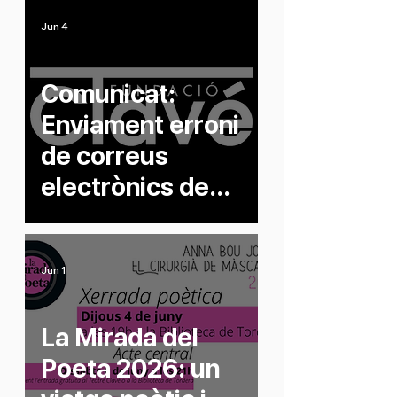
Bou Jorba
Jun 4
Comunicat:
Enviament erroni
de correus
electrònics de
cancel·lació
Jun 1
La Mirada del
Poeta 2026: un