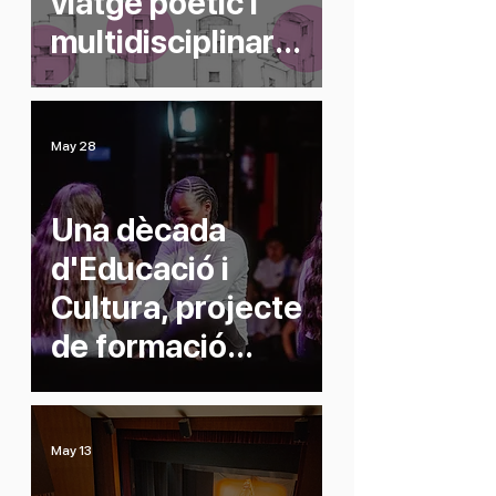
viatge poètic i
multidisciplinari
entorn de l’obra
d’Anna Bou
Jorba
May 28
Una dècada
d'Educació i
Cultura, projecte
de formació
artística en
horari lectiu
May 13