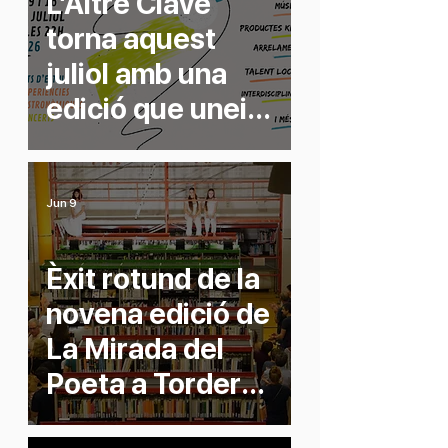
L’Altre Clavé
torna aquest
juliol amb una
edició que uneix
arts escèniques i
gastronomia de
proximitat
Jun 9
Èxit rotund de la
novena edició de
La Mirada del
Poeta a Tordera,
dedicada a Anna