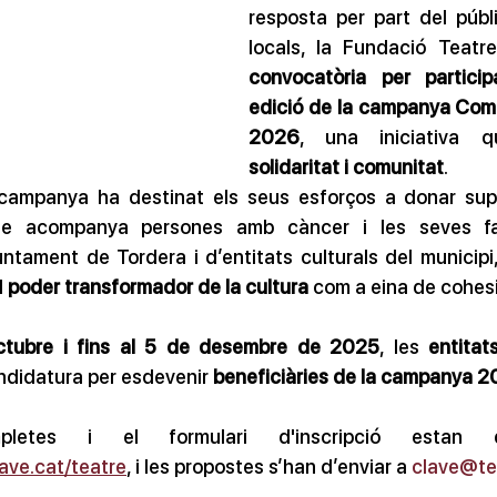
resposta per part del públic
convocatòria per partici
edició de la campanya
Comp
2026
, una iniciativa 
solidaritat i comunitat
.
 campanya ha destinat els seus esforços a donar sup
ue acompanya persones amb càncer i les seves fam
untament de Tordera i d’entitats culturals del municipi, 
 
poder transformador de la cultura
 com a eina de cohesi
ctubre i fins al 5 de desembre de 2025
, les 
entitat
ndidatura per esdevenir 
beneficiàries de la campanya 
ave.cat/teatre
, i les propostes s’han d’enviar a 
clave@te