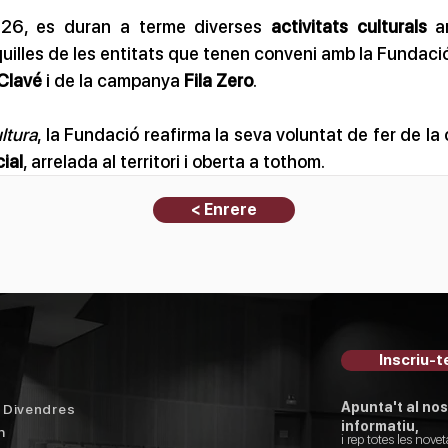
2026, es duran a terme diverses 
activitats culturals
 a
quilles de les entitats que tenen conveni amb la Fundaci
 Clavé
 i de la campanya 
Fila Zero
.
ltura
, la Fundació reafirma la seva voluntat de fer de la 
ial
, arrelada al territori i oberta a tothom.
< Enrere
I
Inscriu-te
Apunta't al nos
a Divendres
informatiu,
h
i rep totes les novet