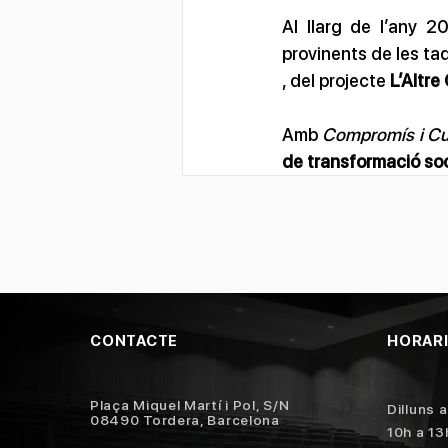
Al llarg de l’any 
provinents de les ta
, del projecte 
L’Altre
Amb 
Compromís i Cu
de transformació soc
CONTACTE
HORAR
Plaça Miquel Martí i Pol, S/N
Dilluns 
08490 Tordera, Barcelona
10h a 13