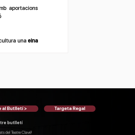
mb aportacions 
ó
cultura una 
eina 
 al Butlletí >
Targeta Regal
tre butlletí
ats del Teatre Clavé!