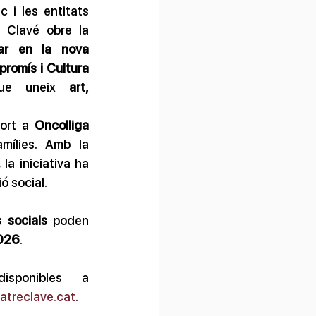
 i les entitats 
locals, la Fundació Teatre Clavé obre la 
par en la nova 
romís i Cultura 
que uneix 
art, 
ort a 
Oncolliga 
ílies. Amb la 
la iniciativa ha 
ó social.
s socials
 poden 
2026
.
Les bases completes i el formulari d'inscripció estan disponibles a 
atreclave.cat
.