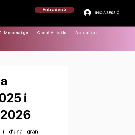
Entrades >
INICIA SESSIÓ
C. Mecenatge
Casal Artístic
Actualitat
la
025 i
ó 2026
 i d’una gran 