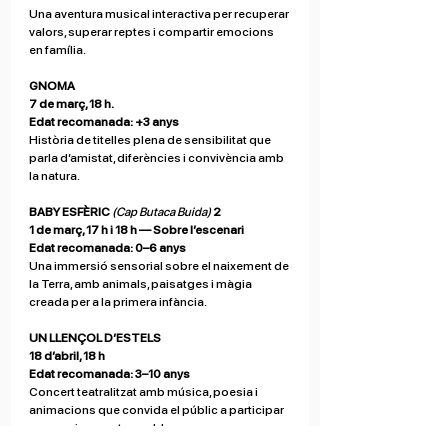
Una aventura musical interactiva per recuperar 
valors, superar reptes i compartir emocions 
en família.
GNOMA 
7 de març, 18 h. 
Edat recomanada: +3 anys
Història de titelles plena de sensibilitat que 
parla d’amistat, diferències i convivència amb 
la natura.
BABY ESFÈRIC
(Cap Butaca Buida) 
2
1 de març, 17 h i 18 h — Sobre l’escenari
Edat recomanada: 0–6 anys
Una immersió sensorial sobre el naixement de 
la Terra, amb animals, paisatges i màgia 
creada per a la primera infància.
UN LLENÇOL D’ESTELS
18 d’abril, 18 h
Edat recomanada: 3–10 anys
Concert teatralitzat amb música, poesia i 
animacions que convida el públic a participar 
en un univers entranyable.