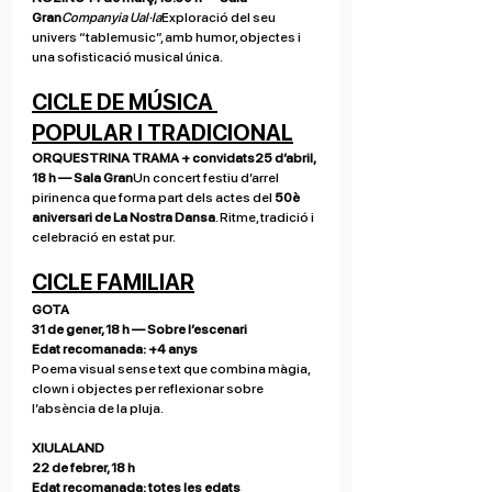
Gran
Companyia Ual·la
Exploració del seu 
univers “tablemusic”, amb humor, objectes i 
una sofisticació musical única.
CICLE DE MÚSICA 
POPULAR I TRADICIONAL
ORQUESTRINA TRAMA + convidats25 d’abril, 
18 h — Sala Gran
Un concert festiu d’arrel 
pirinenca que forma part dels actes del 
50è 
aniversari de La Nostra Dansa
. Ritme, tradició i 
celebració en estat pur.
CICLE FAMILIAR
GOTA 
31 de gener, 18 h — Sobre l’escenari
Edat recomanada: +4 anys
Poema visual sense text que combina màgia, 
clown i objectes per reflexionar sobre 
l’absència de la pluja.
XIULALAND 
22 de febrer, 18 h 
Edat recomanada: totes les edats