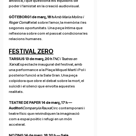
artística, i que qüestiona els equilibris de 
poder i l’amistat en la creació audiovisual.
GÖTEBORG1 de març, 18 h
Amb Maria Molins i 
Roger Coma
Relat sobre l’amor, la memòria i les 
segones oportunitats. Una peça íntima que 
reflexiona sobre com el passat condiciona les 
relacions humanes.
FESTIVAL ZERO
TARSIUS 13 de març, 20 h
TNC i Teatres en 
Xarxa
Espectacle inaugural del festival, amb 
una performance a la Plaça Miquel Martí i Pol i 
posterior funció a la Sala Gran. Una peça 
colpidora que obre el debat sobre la mort, el 
suïcidi i el silenci que envolta aquestes 
realitats.
TEATRE DE PAPER 14 de març, 17 h — 
Auditori
Companyia Rauxa
Circ contemporani i 
teatre físic que reivindiquen la imaginació 
com a espai poètic i refugi en un món 
accelerat.
NOZING 14 de març, 18.30 h — Sala 