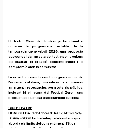
El Teatre Clavé de Tordera ja ha donat a 
conèixer la programació estable de la 
temporada 
gener–abril 2026
, una proposta 
que consolida l’aposta del teatre per la cultura 
de qualitat, la creació contemporània i el 
compromís amb la comunitat. 
La nova temporada combina grans noms de 
l’escena catalana, iniciatives de creació 
emergent i espectacles per a tots els públics, 
incloent-hi el retorn del 
Festival Zero
 i una 
programació familiar especialment cuidada.
CICLE TEATRE
HONESTEDAT1 de febrer, 18 h
Amb Míriam Iscla 
i Dafnis Balduz
Un duel interpretatiu intens que 
aborda els límits del consentiment i l’ètica 