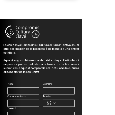
La campanya Compromís i Cultura és una iniciativa anual
que destina part de la recaptació de taquilla a una entitat
solidària.
Aquest any, col·laborem amb Jatakendeya. Particulars i
empreses podeu col·laborar a través de la fila zero i
sumar-vos a aquest compromís col·lectiu amb la cultura i
el benestar de la comunitat.
Nom
Cognoms
Correu electrònic
Telèfon
Donació