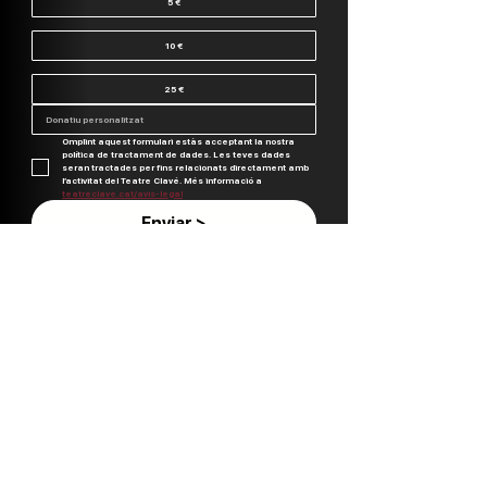
5 €
10 €
25 €
Omplint aquest formulari estàs acceptant la nostra 
política de tractament de dades. Les teves dades 
seran tractades per fins relacionats directament amb 
l’activitat del Teatre Clavé. Més informació a 
teatreclave.cat/avis-legal
Enviar >
Codi postal
DNI/NIE
CONTACTE
Plaça Miquel Martí i Pol, S/N 08490 Tordera,