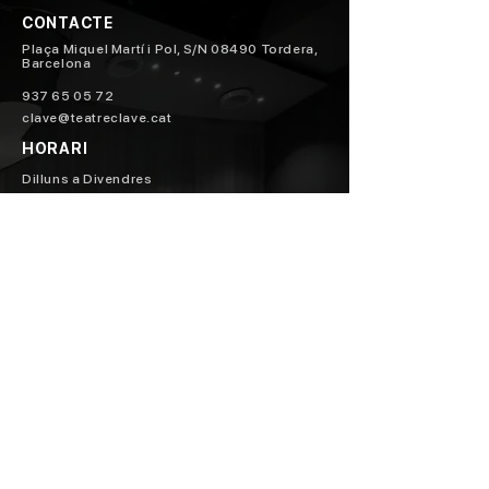
CONTACTE
Plaça Miquel Martí i Pol, S/N 08490 Tordera,
Barcelona
937 65 05 72
clave@teatreclave.cat
HORARI
Dilluns a Divendres
10h a 13h
17h a 20h
Pagament Segur a través de:
Inscriu-te al Butlletí >
Targeta Regal
Apunta't al nostre butlletí
informatiu,
i rep totes les novetats del Teatre Clavé!