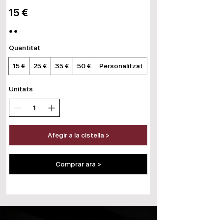
15 €
Quantitat
15 €
25 €
35 €
50 €
Personalitzat
Unitats
Afegir a la cistella >
Comprar ara >