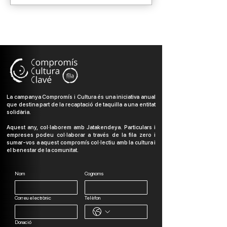
La campanya Compromís i Cultura és una iniciativa anual
que destina part de la recaptació de taquilla a una entitat
solidària.
Aquest any, col·laborem amb Jatakendeya. Particulars i
empreses podeu col·laborar a través de la fila zero i
sumar-vos a aquest compromís col·lectiu amb la cultura i
el benestar de la comunitat.
Nom
Cognoms
Correu electrònic
Telèfon
Donació