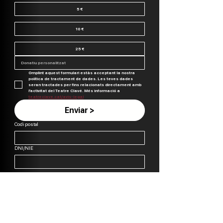
5 €
10 €
25 €
Omplint aquest formulari estàs acceptant la nostra 
política de tractament de dades. Les teves dades 
seran tractades per fins relacionats directament amb 
l’activitat del Teatre Clavé. Més informació a 
teatreclave.cat/avis-legal
Enviar >
Codi postal
DNI/NIE
CONTACTE