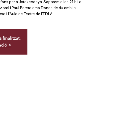
fons per a Jatakendeya. Soparem a les 21 h i a
oral i Paul Perera amb Dones de riu amb la
sa i l'Aula de Teatre de l'EDLA.
finalitzat.
ació >