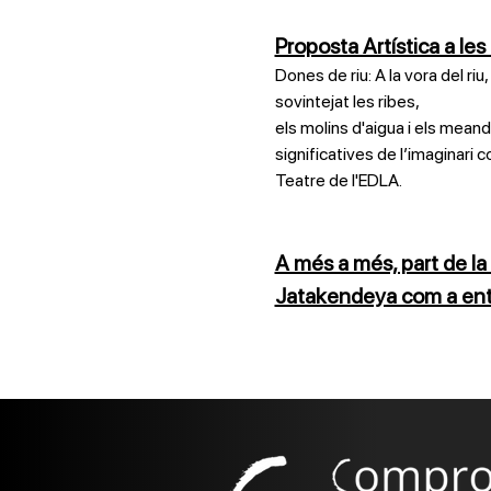
Proposta Artística a les
Dones de riu: A la vora del ri
sovintejat les ribes,
els molins d'aigua i els meand
significatives de l’imaginari c
Teatre de l'EDLA.
A més a més, part de la
Jatakendeya com a entit