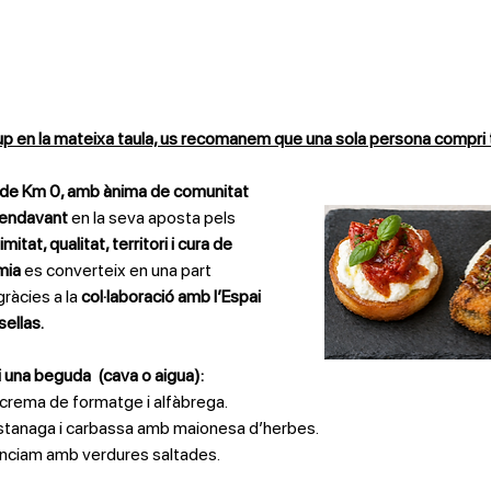
up en la mateixa taula, us recomanem que una sola persona compri t
de Km 0, amb ànima de comunitat
 endavant 
en la seva aposta pels 
mitat, qualitat, territori i cura de 
ia 
es converteix en una part 
ràcies a la 
col·laboració amb l’Espai 
ellas.
 una beguda  (cava o aigua): 
rema de formatge i alfàbrega. 
stanaga i carbassa amb maionesa d’herbes.
enciam amb verdures saltades. 