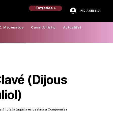
Entrades >
INICIA SESSIÓ
C. Mecenatge
Casal Artístic
Actualitat
Clavé (Dijous
liol)
dari! Tota la taquilla es destina a Compromís i