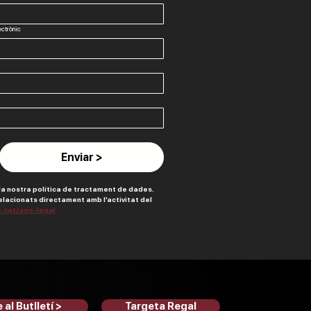
ctrònic
Enviar >
a nostra política de tractament de dades. 
elacionats directament amb l’activitat del 
.cat/avis-legal
 al Butlletí >
Targeta Regal