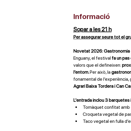
Informació
Sopar a les 21 h
Per assegurar seure tot el gr
Novetat 2026: Gastronomia 
Enguany, el festival 
fa un pas
valors que el defineixen: 
proxi
l’entorn. 
Per això, la 
gastronom
fonamental de l’experiència, g
Agrari Baixa Tordera i Can Cas
L'entrada inclou 3 barquetes i
Tomàquet confitat amb c
Croqueta vegetal de pa
Taco vegetal en fulla d’