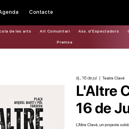
Agenda
Contacte
cola de les arts
Art Comunitari
Ass. d'Espectadors
Premsa
dj., 16 de jul.
  |  
Teatre Clavé
L'Altre 
16 de Ju
L'Altre Clavé, un projecte soli