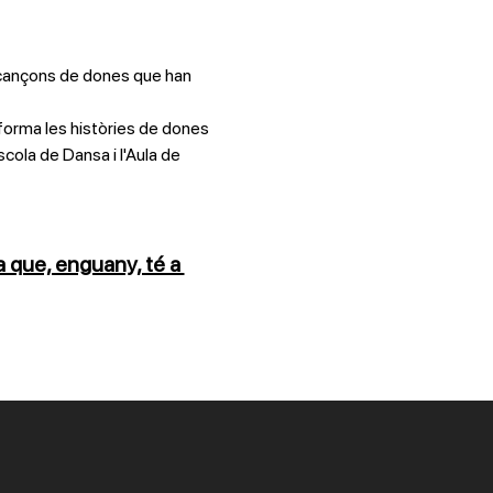
nt cançons de dones que han 
 forma les històries de dones 
scola de Dansa i l'Aula de 
 que, enguany, té a 