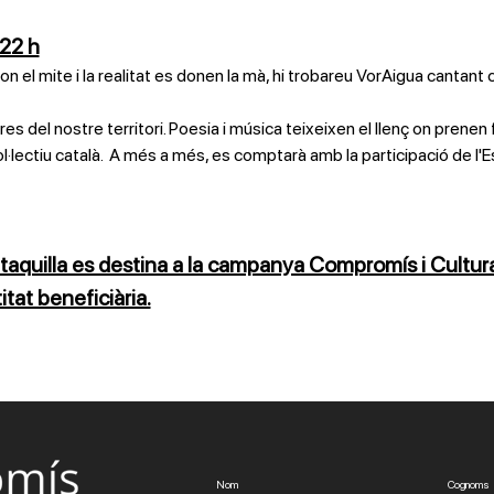
 22 h
u, on el mite i la realitat es donen la mà, hi trobareu VorAigua canta
res del nostre territori. Poesia i música teixeixen el llenç on prenen
ol·lectiu català.  A més a més, es comptarà amb la participació de l'E
 taquilla es destina a la campanya Compromís i Cultura
at beneficiària.
Nom
Cognoms