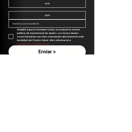
10 €
25 €
Omplint aquest formulari estàs acceptant la nostra 
política de tractament de dades. Les teves dades 
seran tractades per fins relacionats directament amb 
l’activitat del Teatre Clavé. Més informació a 
teatreclave.cat/avis-legal
Enviar >
Codi postal
DNI/NIE
CONTACTE
Plaça Miquel Martí i Pol, S/N 08490 Tordera,
Barcelona