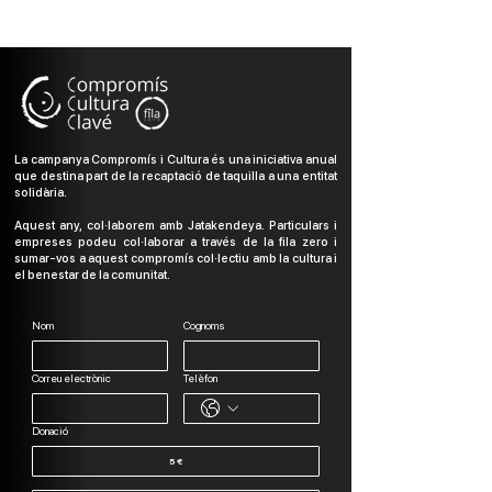
La campanya Compromís i Cultura és una iniciativa anual
que destina part de la recaptació de taquilla a una entitat
solidària.
Aquest any, col·laborem amb Jatakendeya. Particulars i
empreses podeu col·laborar a través de la fila zero i
sumar-vos a aquest compromís col·lectiu amb la cultura i
el benestar de la comunitat.
Nom
Cognoms
Correu electrònic
Telèfon
Donació
5 €