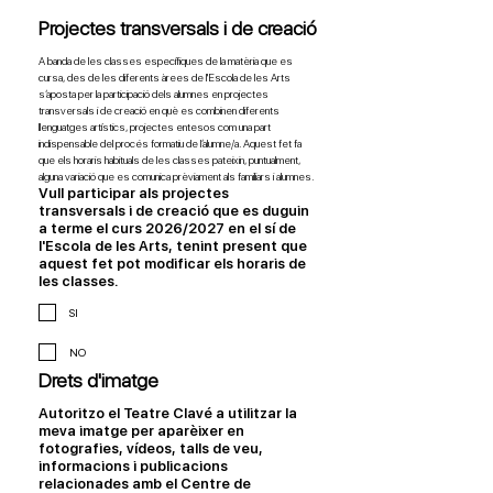
Projectes transversals i de creació
A banda de les classes específiques de la matèria que es 
cursa, des de les diferents àrees de l'Escola de les Arts 
s’aposta per la participació dels alumnes en projectes 
transversals i de creació en què es combinen diferents 
llenguatges artístics, projectes entesos com una part 
indispensable del procés formatiu de l’alumne/a. Aquest fet fa 
que els horaris habituals de les classes pateixin, puntualment, 
alguna variació que es comunica prèviament als familiars i alumnes.
Vull participar als projectes
transversals i de creació que es duguin
a terme el curs 2026/2027 en el sí de
l'Escola de les Arts, tenint present que
aquest fet pot modificar els horaris de
les classes.
SI
NO
Drets d'imatge
Autoritzo el Teatre Clavé a utilitzar la
meva imatge per aparèixer en
fotografies, vídeos, talls de veu,
informacions i publicacions
relacionades amb el Centre de