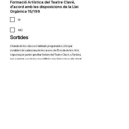
Formació Artística del Teatre Clavé,
d’acord amb les disposicions de la Llei
Orgànica 15/199
SI
NO
Sortides
A banda de les classes habituals programades a l’espai 
establert de cadascuna de les àrees de l'Escola de les Arts 
s’aposta per poder aprofitar l’entorn del Teatre Clavé, a Tordera, 
per a enriquir-se de les possibilitats que dona com a valor afegit 
als continguts de cada disciplina artística. Aquest fet fa que dins 
dels horaris habituals de les classes es puguin realitzar 
sortides properes a les instal·lacions del Teatre Clavé per a 
complementar les sessions que es duen a l’interior sempre 
acompanyades dels professionals.
Autoritzo a participar de les sortides a
indrets propers al Teatre Clavé
(Tordera) que es duguin a terme el curs
2026/2027 dins l’horari de classe
establert i amb l’acompanyament dels
professionals corresponents.
SI
NO