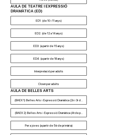
AULA DE TEATRE I EXPRESSIÓ
DRAMÀTICA (ED)
ED1: (de 10 i 11 anys)
ED2: (de 12 a 14 anys)
ED3: (a partir de 15 anys)
ED4: (a partir de 18 anys)
Interpretació per adults
Clown per adults
AULA DE BELLES ARTS
(BAEX 1) Belles Arts i Expressió Dramàtica (2n i 3r de primària)
(BAEX 2) Belles Arts i Expressió Dramàtica (4t de primària)
Per a joves (a partir de 5è de primària)