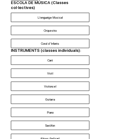
ESCOLA DE MÚSICA (Classes
col·lectives)
Llenguatge Musical
Orquestra
Coral d'Infants
INSTRUMENTS (classes individuals):
Cant
Violí
Violoncel
Guitarra
Piano
Saxòfon
Altres (Indicar)