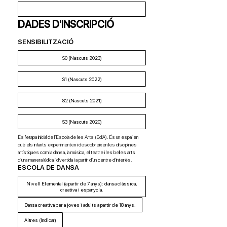
DADES D'INSCRIPCIÓ
SENSIBILITZACIÓ
S0 (Nascuts 2023)
S1 (Nascuts 2022)
S2 (Nascuts 2021)
S3 (Nascuts 2020)
És l'etapa inicial de l’Escola de les Arts (EdlA). És un espai en 
què els infants experimenten i descobreixen les disciplines 
artístiques com la dansa, la música, el teatre i les belles arts 
d’una manera lúdica i divertida i a partir d’un centre d’interès.
ESCOLA DE DANSA
Nivell Elemental (a partir de 7 anys): dansa clàssica,
creativa i espanyola.
Dansa creativa per a joves i adults a partir de 18 anys.
Altres (Indicar)