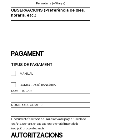
Per a adults (+16 anys)
OBSERVACIONS (Preferència de dies,
horaris, etc.)
PAGAMENT
TIPUS DE PAGAMENT
MANUAL
DOMICILIACIÓ BANCÀRIA
NOM TITULAR:
NÚMERO DE COMPTE:
El document d’inscripció és una reserva de plaça a l'Escola de 
les Arts, per tant, en cap cas es retornarà l’import de la 
inscripció un cop efectuada.
AUTORITZACIONS